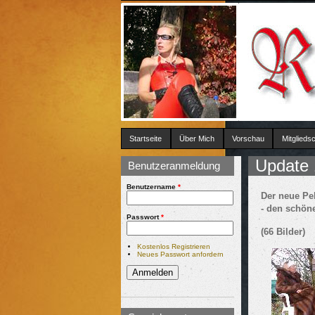
Startseite
Über Mich
Vorschau
Mitgliedsc
Update 
Sie sind 
Benutzeranmeldung
Benutzername
*
Der neue Pe
- den schön
Passwort
*
(66 Bilder)
Kostenlos Registrieren
Neues Passwort anfordern