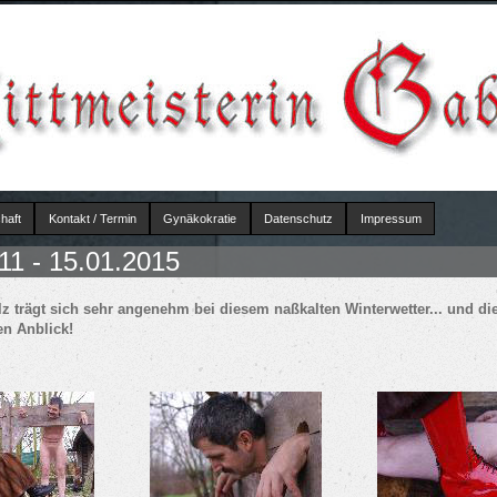
haft
Kontakt / Termin
Gynäkokratie
Datenschutz
Impressum
11 - 15.01.2015
hier
lz trägt sich sehr angenehm bei diesem naßkalten Winterwetter... und 
en Anblick!