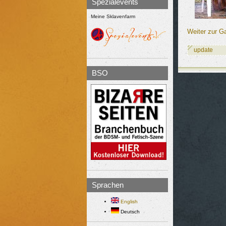
Spezialevents
Meine Sklavenfarm
Weiter zur G
update
BSO
Sprachen
English
Deutsch