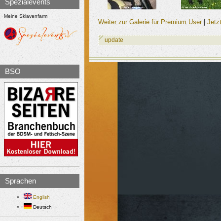
Spezialevents
Meine Sklavenfarm
Weiter zur Galerie für Premium User
|
Jetz
update
BSO
Sprachen
English
Deutsch