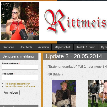
Startseite
Über Mich
Vorschau
Mitgliedschaft
Kontakt / Termin
Gynä
Update 3 - 20.05.2014
Sie sind hier
Benutzeranmeldung
Benutzername
*
"Erziehungsurlaub" Teil 1 - der neue Skl
Passwort
*
(80 Bilder)
Kostenlos Registrieren
Neues Passwort anfordern